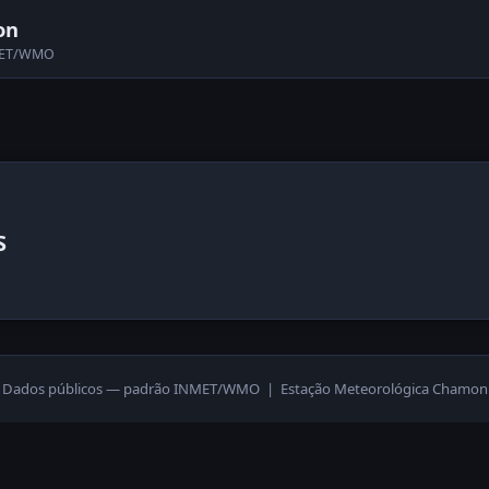
on
NMET/WMO
S
Dados públicos — padrão INMET/WMO | Estação Meteorológica Chamon