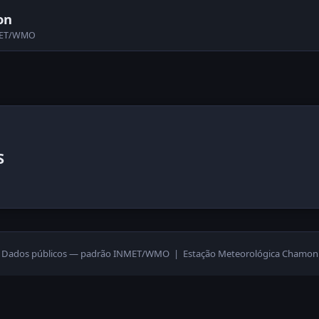
on
NMET/WMO
S
Dados públicos — padrão INMET/WMO | Estação Meteorológica Chamon