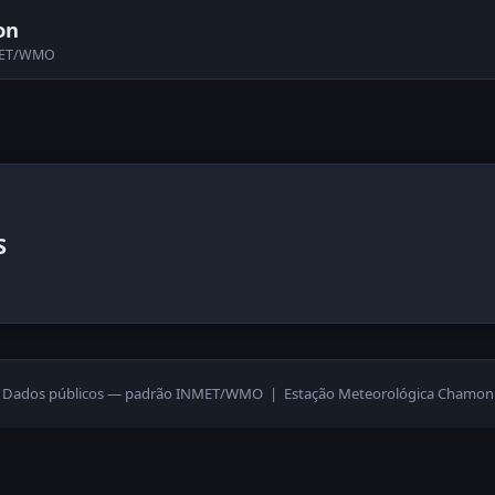
on
NMET/WMO
S
Dados públicos — padrão INMET/WMO | Estação Meteorológica Chamon