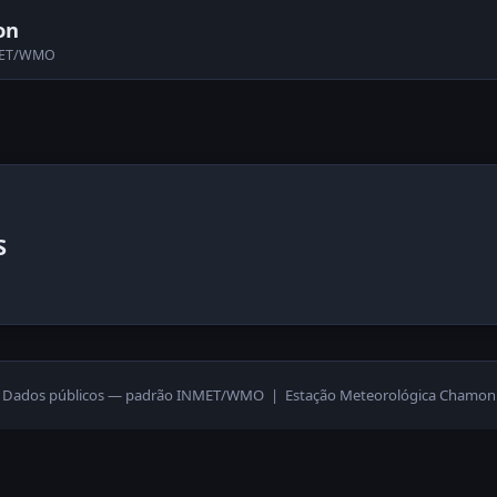
on
NMET/WMO
S
Dados públicos — padrão INMET/WMO | Estação Meteorológica Chamon