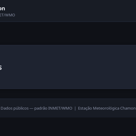
on
NMET/WMO
S
Dados públicos — padrão INMET/WMO | Estação Meteorológica Chamon