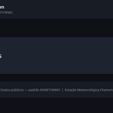
on
NMET/WMO
S
Dados públicos — padrão INMET/WMO | Estação Meteorológica Chamon