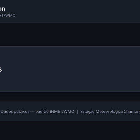
on
NMET/WMO
S
Dados públicos — padrão INMET/WMO | Estação Meteorológica Chamon