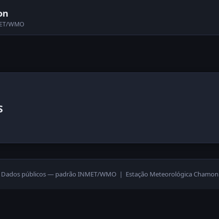
on
NMET/WMO
S
Dados públicos — padrão INMET/WMO | Estação Meteorológica Chamon